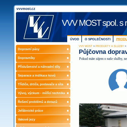
vvvmost.cz
VVV MOST spol. s r
ÚVOD
O SPOLEČNOSTI
PRODU
VVV MOST
>
PRODUKTY A SLUŽBY
> 
Dopravní pásy
Půjčovna dopra
Dopravníky
Pokud máte zájem o naše služby, ne
Příslušenství a náhradní díly
Separace a indikace kovů
Třídiče, drtiče, podavače a síta
Vývoj, výzkum - měřící technika
Řešení problémů a dotazů
Jeřábnické práce
Vakové jezy