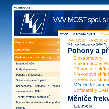
vvvmost.cz
VVV MOST spol. s r
ÚVOD
O SPOLEČNOSTI
PRODU
VVV MOST
>
PRODUKTY
Dopravní pásy
Měniče frekvence SANYU
Pohony a p
Dopravníky
Elektromotory
Příslušenství a náhradní díly
Elektro bubny 
Dopadové lože
Převodové skří
Kryty dopravníků
Převodové skří
Pohony a převodovky
Převodové skří
Stěrače dopravních pásů
Měniče frekven
Bezpečnostní spínače a nouzové
Softstartéry SA
zastavení pásu DUK
Měniče fre
Těsnící systémy dopravníků
Dopravníkové válečky, válce, pražce a
Řada SY6600
girlandy