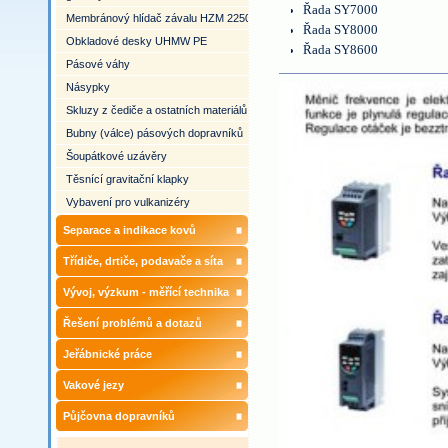
Řada SY7000
Membránový hlídač závalu HZM 2250
Řada SY8000
Obkladové desky UHMW PE
Řada SY8600
Pásové váhy
Násypky
Skluzy z čediče a ostatních materiálů
Bubny (válce) pásových dopravníků
Šoupátkové uzávěry
Těsnící gravitační klapky
Vybavení pro vulkanizéry
Separace a indikace kovů
Třídiče, drtiče, podavače a síta
Vývoj, výzkum - měřící technika
Řešení problémů a dotazů
Jeřábnické práce
Vakové jezy
Půjčovna dopravníků