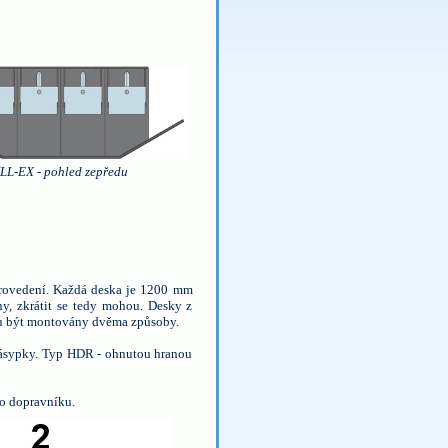
LL-EX - pohled zepředu
provedení. Každá deska je 1200 mm
y, zkrátit se tedy mohou. Desky z
hou být montovány dvěma způsoby.
násypky. Typ HDR - ohnutou hranou
o dopravníku.