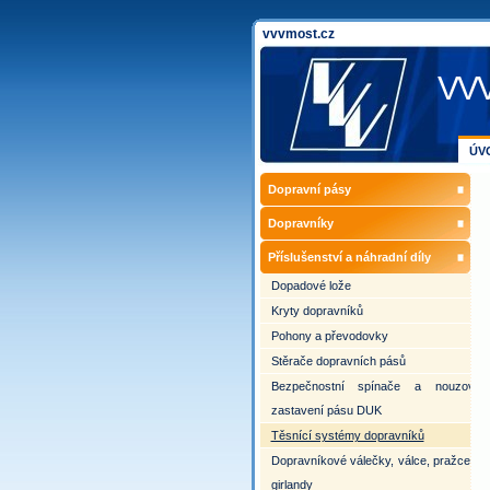
vvvmost.cz
VVV
ÚV
Dopravní pásy
Dopravníky
Příslušenství a náhradní díly
Dopadové lože
Kryty dopravníků
Pohony a převodovky
Stěrače dopravních pásů
Bezpečnostní spínače a nouzové
zastavení pásu DUK
Těsnící systémy dopravníků
Dopravníkové válečky, válce, pražce a
girlandy