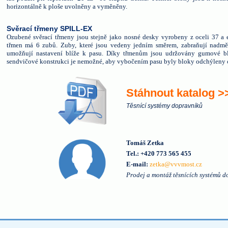
horizontálně k ploše uvolněny a vyměněny.
Svěrací třmeny SPILL-EX
Ozubené svěrací třmeny jsou stejně jako nosné desky vyrobeny z oceli 37 a 
třmen má 6 zubů. Zuby, které jsou vedeny jedním směrem, zabraňují nadm
umožňují nastavení blíže k pasu. Díky třmenům jsou udržovány gumové blo
sendvičové konstrukci je nemožné, aby vybočením pasu byly bloky odchýleny 
Stáhnout katalog >
Těsnící systémy dopravníků
Tomáš Zetka
Tel.: +420 773 565 455
E-mail:
zetka@vvvmost.cz
Prodej a montáž těsnících systémů 