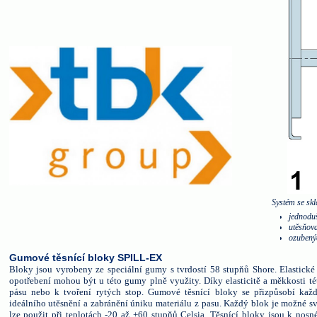
Systém se skl
jednoduš
utěsňov
ozubený
Gumové těsnící bloky SPILL-EX
Bloky jsou vyrobeny ze speciální gumy s tvrdostí 58 stupňů Shore. Elastické 
opotřebení mohou být u této gumy plně využity. Díky elasticitě a měkkosti 
pásu nebo k tvoření rytých stop. Gumové těsnící bloky se přizpůsobí kaž
ideálního utěsnění a zabránění úniku materiálu z pasu. Každý blok je možné s
lze použit při teplotách -20 až +60 stupňů Celsia. Těsnící bloky jsou k nos