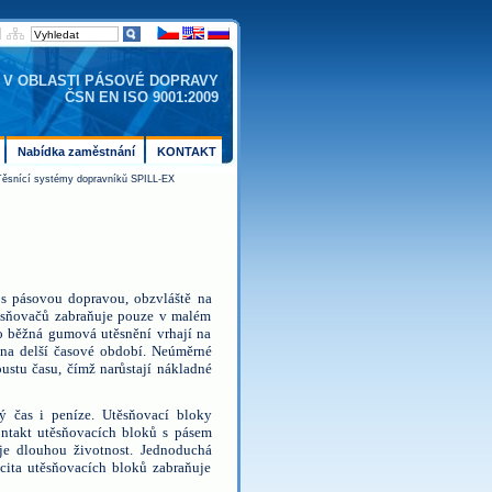
 V OBLASTI PÁSOVÉ DOPRAVY
ČSN EN ISO 9001:2009
Nabídka zaměstnání
KONTAKT
ěsnící systémy dopravníků SPILL-EX
 s pásovou dopravou, obzvláště na
ěsňovačů zabraňuje pouze v malém
o běžná gumová utěsnění vrhají na
 na delší časové období. Neúměrné
ustu času, čímž narůstají nákladné
ý čas i peníze. Utěsňovací bloky
ontakt utěsňovacích bloků s pásem
je dlouhou životnost. Jednoduchá
cita utěsňovacích bloků zabraňuje