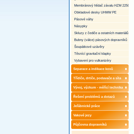
Membránový hlídač závalu HZM 2250
Obkladové desky UHMW PE
Pásové váhy
Násypky
Skluzy z čediče a ostatních materiálů
Bubny (válce) pásových dopravníků
Šoupátkové uzávěry
Těsnící gravitační klapky
Vybavení pro vulkanizéry
Separace a indikace kovů
Třídiče, drtiče, podavače a síta
Vývoj, výzkum - měřící technika
Řešení problémů a dotazů
Jeřábnické práce
Vakové jezy
Půjčovna dopravníků