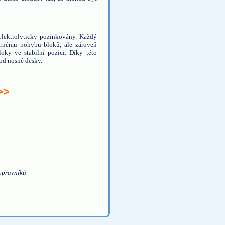
elektrolyticky pozinkovány. Každý
ěrnému pohybu bloků, ale zároveň
ky ve stabilní pozici. Díky této
od nosné desky.
>>
dopravníků