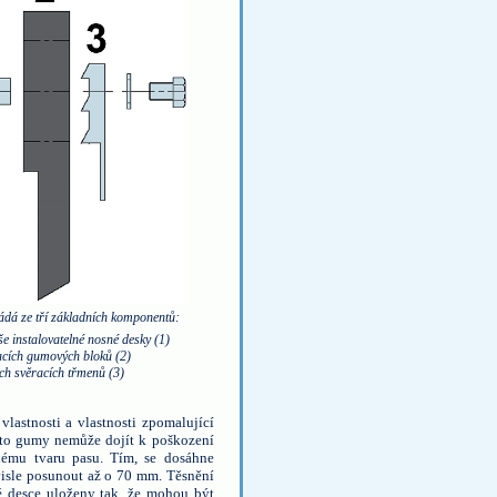
ádá ze tří základních komponentů:
e instalovatelné nosné desky (1)
acích gumových bloků (2)
ch svěracích třmenů (3)
vlastnosti a vlastnosti zpomalující
této gumy nemůže dojít k poškození
dému tvaru pasu. Tím, se dosáhne
visle posunout až o 70 mm. Těsnění
né desce uloženy tak, že mohou být