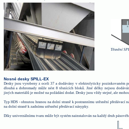
Těsnění SPI
Nosné desky SPILL-EX
Desky jsou vyrobeny z oceli 37 a dodávány v elektrolyticky pozinkovaném 
dlouhá a dohromady může nést 8 těsnících bloků. Jiné délky nejsou dodáván
jiných materiálů je možné na požádání dodat. Desky jsou vždy stejné, ale mo
Typ HDS - ohnutou hranou na dolní straně k postrannímu utěsnění předávací 
na dolní straně k zadnímu utěsnění předávací násypky.
Díky univerzálnímu tvaru může být systém nainstalován na každý druh pásovéh