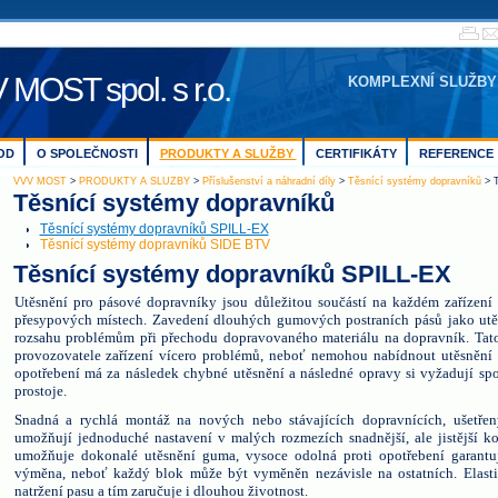
_
 MOST spol. s r.o.
KOMPLEXNÍ SLUŽBY
OD
O SPOLEČNOSTI
PRODUKTY A SLUŽBY
CERTIFIKÁTY
REFERENCE
VVV MOST
>
PRODUKTY A SLUŽBY
>
Příslušenství a náhradní díly
>
Těsnící systémy dopravníků
> T
Těsnící systémy dopravníků
Těsnící systémy dopravníků SPILL-EX
Těsnící systémy dopravníků SIDE BTV
Těsnící systémy dopravníků SPILL-EX
Utěsnění pro pásové dopravníky jsou důležitou součástí na každém zařízení
přesypových místech. Zavedení dlouhých gumových postraních pásů jako ut
rozsahu problémům při přechodu dopravovaného materiálu na dopravník. Tat
provozovatele zařízení vícero problémů, neboť nemohou nabídnout utěsnění
opotřebení má za následek chybné utěsnění a následné opravy si vyžadují spo
prostoje.
Snadná a rychlá montáž na nových nebo stávajících dopravnících, ušetřen
umožňují jednoduché nastavení v malých rozmezích snadnější, ale jistější k
umožňuje dokonalé utěsnění guma, vysoce odolná proti opotřebení garantu
výměna, neboť každý blok může být vyměněn nezávisle na ostatních. Elasti
natržení pasu a tím zaručuje i dlouhou životnost.